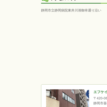
静岡市立静岡病院東井川湖御幸通り沿い
エフケ
〒420-0
静岡市葵