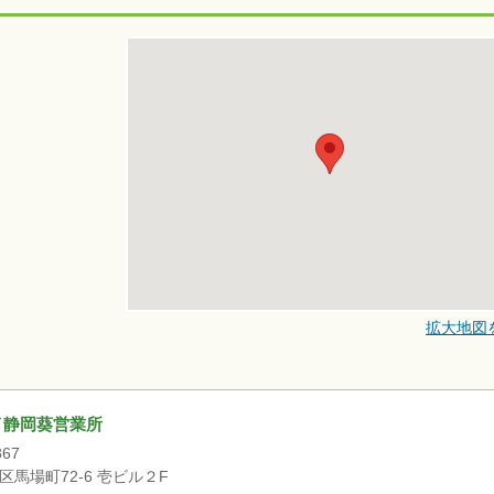
拡大地図
イ静岡葵営業所
867
区馬場町72-6 壱ビル２F