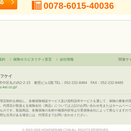
0078-6015-40036
規約
保険ホスピタリティ宣言
会社情報
関連サ
エフケイ
中区丸の内2-2-15 東照ビル1階 TEL：052-232-8484 FAX：052-232-8485
u-kei.co.jp/
理店契約を締結し、各種保険相談サービス及び資料請求サービスを通じて、保険の募集代
。代理店が取扱える保険会社（商品）については上記のお問い合わせ先またはホームペー
ものです。取扱商品、各種保険の名称や補償内容等は引受保険会社によって異なりますの
明な点等がある場合には、代理店までお問い合わせください。
© 2010-2026 HOKENERABI.COM ALL RIGHTS RESERVED.