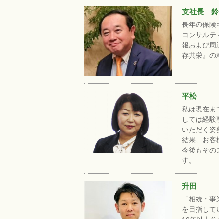
支社長 鈴
長年の保険
コンサルテ
報および周
存共栄』の
平松
私は現在ま
しては経験
いただく姿
結果、お客
今後もその
す。
升田
「相続・事
を目指して