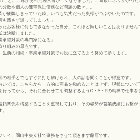
前のこと。ご縁があった経営者が亡くなりました。ご遺族にふりかかった
の分散や個人の連帯保証債務など問題の数々…。
皆が疲弊しきっていた時、いつも気丈だった奥様がつぶやいたのです。
何も残さず逝ってしまった」
ったお客様に何もできなかった自分。これほど悔しいことはありません
私は決断しました。
業承継対策の専門家になる」
取り組みの原点です。
、生前の相続・事業承継対策でお役に立てるよう努めて参ります。
面の相手とでもすぐに打ち解けられ、人の話を聞くことが得意です。
おいては、こちらから一方的に商品を勧めることはせず、現状について
を行ってから、それに合わせてを調整するようC・A・Pの精神で仕事を
信頼関係を構築することを重視しており、その姿勢が営業成績にも繋が
す。
フケイ、岡山中央支社で事務をさせて頂きます藤原です。