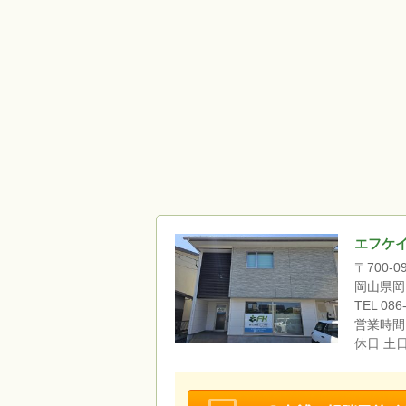
エフケ
〒700-0
岡山県岡山
TEL 086-
営業時間 9
休日 土