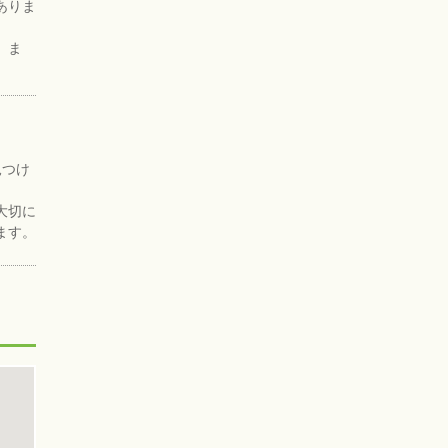
ありま
。ま
見つけ
大切に
ます。