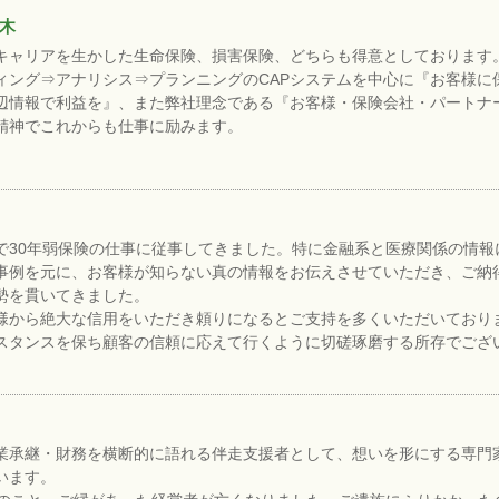
木
キャリアを生かした生命保険、損害保険、どちらも得意としております
ィング⇒アナリシス⇒プランニングのCAPシステムを中心に『お客様に
辺情報で利益を』、また弊社理念である『お客様・保険会社・パートナ
精神でこれからも仕事に励みます。
で30年弱保険の仕事に従事してきました。特に金融系と医療関係の情報
事例を元に、お客様が知らない真の情報をお伝えさせていただき、ご納
勢を貫いてきました。
様から絶大な信用をいただき頼りになるとご支持を多くいただいており
スタンスを保ち顧客の信頼に応えて行くように切磋琢磨する所存でござ
業承継・財務を横断的に語れる伴走支援者として、想いを形にする専門
います。