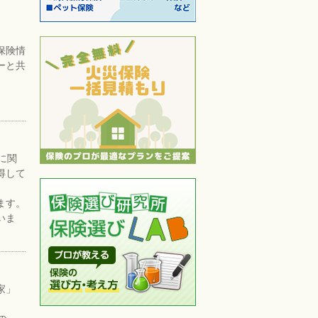
。
保険情
ーと共
に関
得して
ます。
いま
家」