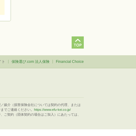
イト
保険選び.com 法人保険
Financial Choice
理／媒介（損害保険会社については契約の代理、または
ジまでご連絡ください。
https://www.efu-kei.co.jp/
で、ご契約（団体契約の場合はご加入）にあたっては、