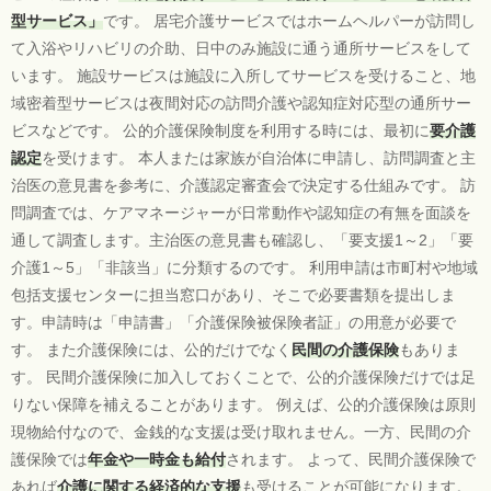
型サービス」
です。 居宅介護サービスではホームヘルパーが訪問し
て入浴やリハビリの介助、日中のみ施設に通う通所サービスをして
います。 施設サービスは施設に入所してサービスを受けること、地
域密着型サービスは夜間対応の訪問介護や認知症対応型の通所サー
ビスなどです。 公的介護保険制度を利用する時には、最初に
要介護
認定
を受けます。 本人または家族が自治体に申請し、訪問調査と主
治医の意見書を参考に、介護認定審査会で決定する仕組みです。 訪
問調査では、ケアマネージャーが日常動作や認知症の有無を面談を
通して調査します。主治医の意見書も確認し、「要支援1～2」「要
介護1～5」「非該当」に分類するのです。 利用申請は市町村や地域
包括支援センターに担当窓口があり、そこで必要書類を提出しま
す。申請時は「申請書」「介護保険被保険者証」の用意が必要で
す。 また介護保険には、公的だけでなく
民間の介護保険
もありま
す。 民間介護保険に加入しておくことで、公的介護保険だけでは足
りない保障を補えることがあります。 例えば、公的介護保険は原則
現物給付なので、金銭的な支援は受け取れません。一方、民間の介
護保険では
年金や一時金も給付
されます。 よって、民間介護保険で
あれば
介護に関する経済的な支援
も受けることが可能になります。