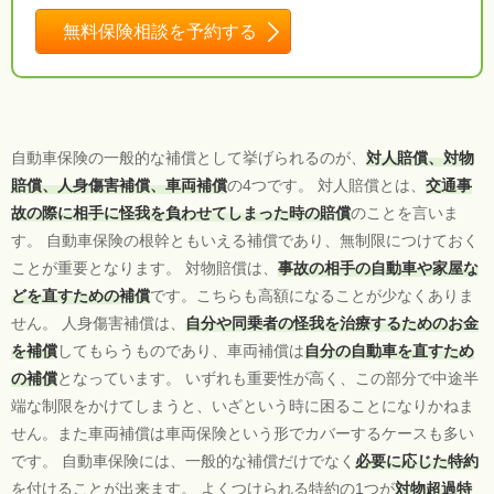
無料保険相談を予約する
自動車保険の一般的な補償として挙げられるのが、
対人賠償、対物
賠償、人身傷害補償、車両補償
の4つです。 対人賠償とは、
交通事
故の際に相手に怪我を負わせてしまった時の賠償
のことを言いま
す。 自動車保険の根幹ともいえる補償であり、無制限につけておく
ことが重要となります。 対物賠償は、
事故の相手の自動車や家屋な
どを直すための補償
です。こちらも高額になることが少なくありま
せん。 人身傷害補償は、
自分や同乗者の怪我を治療するためのお金
を補償
してもらうものであり、車両補償は
自分の自動車を直すため
の補償
となっています。 いずれも重要性が高く、この部分で中途半
端な制限をかけてしまうと、いざという時に困ることになりかねま
せん。また車両補償は車両保険という形でカバーするケースも多い
です。 自動車保険には、一般的な補償だけでなく
必要に応じた特約
を付けることが出来ます。 よくつけられる特約の1つが
対物超過特