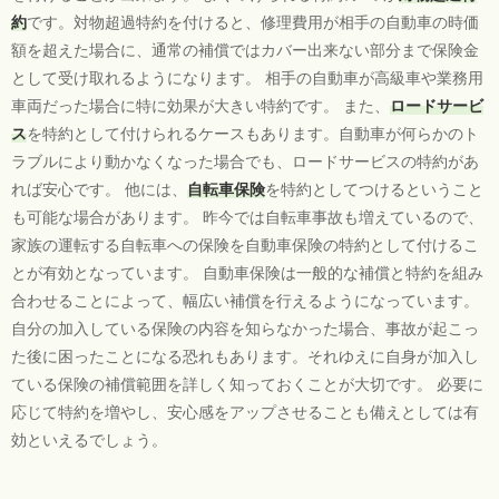
約
です。対物超過特約を付けると、修理費用が相手の自動車の時価
額を超えた場合に、通常の補償ではカバー出来ない部分まで保険金
として受け取れるようになります。 相手の自動車が高級車や業務用
車両だった場合に特に効果が大きい特約です。 また、
ロードサービ
ス
を特約として付けられるケースもあります。自動車が何らかのト
ラブルにより動かなくなった場合でも、ロードサービスの特約があ
れば安心です。 他には、
自転車保険
を特約としてつけるということ
も可能な場合があります。 昨今では自転車事故も増えているので、
家族の運転する自転車への保険を自動車保険の特約として付けるこ
とが有効となっています。 自動車保険は一般的な補償と特約を組み
合わせることによって、幅広い補償を行えるようになっています。
自分の加入している保険の内容を知らなかった場合、事故が起こっ
た後に困ったことになる恐れもあります。それゆえに自身が加入し
ている保険の補償範囲を詳しく知っておくことが大切です。 必要に
応じて特約を増やし、安心感をアップさせることも備えとしては有
効といえるでしょう。