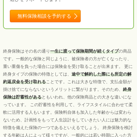
無料保険相談を予約する
終身保険はその名の通り
一生に渡って保険期間が続くタイプ
の商品
です。一般的な保険と同じように、被保険者の方が亡くなったり、
重い重傷を負った場合には保険金を受け取ることが出来ます。 更に
終身タイプの保険の特徴としては、
途中で解約した際にも所定の解
約返戻金を受け取れる
ことです。これは大きな特徴で、支払金額が
掛け捨てにならないというメリットに繋がります。そのため、
終身
保険は貯蓄性がある
ともいわれ、他の保険商品との大きな違いにな
っています。 この貯蓄性を利用して、ライフスタイルに合わせて柔
軟に活用する人もいます。保険料自体も加入した年齢からは変わら
ないため、計画性をもって人生設計をしていきたい人には魅力的な
特徴を備えた保険の一つであるといえるでしょう。 終身保険を検討
する年齢は人によって様々ですが、一般的には若い時期に入った方