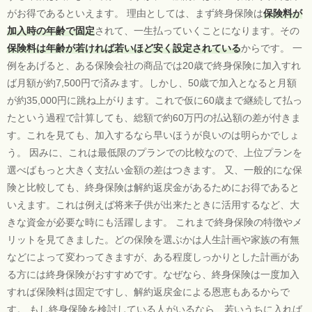
がお得であるといえます。 理由としては、まず終身保険は
保険料が
加入時の年齢で固定
されて、一生払っていくことになります。その
保険料は年齢が若ければ若いほど安く設定されている
からです。 一
例をあげると、ある保険会社の商品では20歳で終身保険に加入すれ
ば月額が約7,500円で済みます。しかし、50歳で加入となると月額
が約35,000円に跳ね上がります。これで仮に60歳まで継続して払っ
たという過程で計算しても、総額で約60万円の払込額の差が付きま
す。これを見ても、加入するなら早いほうが良いのは明らかでしょ
う。 因みに、これは最低限のプランでの比較なので、上位プランを
選べばもっと大きく支払い金額の差はつきます。 又、一般的にな保
険と比較しても、終身保険は解約返戻金があるためにお得であると
いえます。これは例えば将来子供が出来たときに活用するなど、大
きな資金が必要な時にも活躍します。 これまで終身保険の特徴やメ
リットを見てきました。どの保険を選ぶかは人生計画や家族の有無
などによって変わってきますが、ある程度しっかりとした計画があ
る方には終身保険がおすすめです。なぜなら、終身保険は一度加入
すれば保険料は固定ですし、解約返戻金による恩恵もあるからで
す。 もし終身保険を検討している人がいるなら、若いうちに入れば