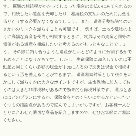
す。 巨額の相続税がかかってしまった場合の支払いにあてられるの
で、相続したい遺産を売却したり、相続税の支払いのためにお金を
借りたりする必要がなくなるでしょう。 また、遺産分割協議でのい
さかいのリスクを減らすことも可能です。 例えば、土地や建物のよ
うに高額な資産を長男が相続するときに、次男はその資産と同等の
価値がある遺産を相続したいと考えるのがもっともなことでしょ
う。 その際に釣り合うような遺産がないとどのように分割するかで
もめることになりがちです。 しかし、生命保険に加入していれば不
動産と同じくらい多額の現金が手元に入るので次男は現金で相続す
るという形を整えることができます。 遺産相続対策として税金をい
かにして減らすかは大きなポイントですが、生命保険に加入してお
くのは大きな非課税枠があるので効果的な節税対策です。 選ぶとき
にはどのプランにするか、保険金をどのくらいにするかといったい
くつもの議論点があるので悩んでしまいがちですが、お客様一人ひ
とりに合わせた適切な商品を紹介しますので、ぜひお気軽にご相談
ください。