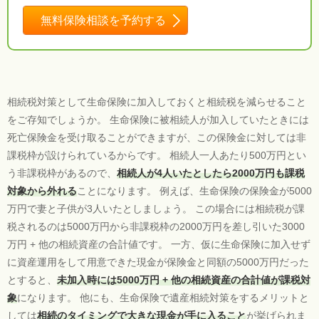
無料保険相談を予約する
相続税対策として生命保険に加入しておくと相続税を減らせること
をご存知でしょうか。 生命保険に被相続人が加入していたときには
死亡保険金を受け取ることができますが、この保険金に対しては非
課税枠が設けられているからです。 相続人一人あたり500万円とい
う非課税枠があるので、
相続人が4人いたとしたら2000万円も課税
対象から外れる
ことになります。 例えば、生命保険の保険金が5000
万円で妻と子供が3人いたとしましょう。 この場合には相続税が課
税されるのは5000万円から非課税枠の2000万円を差し引いた3000
万円 + 他の相続資産の合計値です。 一方、仮に生命保険に加入せず
に資産運用をして用意できた現金が保険金と同額の5000万円だった
とすると、
未加入時には5000万円 + 他の相続資産の合計値が課税対
象
になります。 他にも、生命保険で遺産相続対策をするメリットと
しては
相続のタイミングで大きな現金が手に入ること
が挙げられま