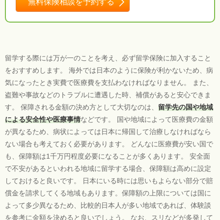
無料保険相談を予約する
留学する際には万が一のことを考え、必ず留学保険に加入すること
をおすすめします。 海外では日本のように保険が利かないため、病
気になったとき実費で医療費を支払わなければなりません。 また、
盗難や事故などのトラブルに遭遇した時、補償があると安心できま
す。 保障される金額の決め方として大切なのは、
留学先の国や地域
による安全性や医療事情
などです。 国や地域によって医療費の金額
が異なるため、病状によっては日本に帰国して治療しなければなら
ない場合も考えておく必要があります。 どんなに医療費が安い国で
も、保障額は1千万円程度必要になることが多くあります。 安全面
で不安があるといわれる地域に留学する場合、保障額は高めに設定
しておけると良いです。 日本にいる時には思いもよらない部分で賠
償金を請求してくる地域もあります。保障額の上限については国に
よって多少異なるため、比較的日本人が多い地域であれば、体験談
を参考に金額を決めると良いでしょう。 なお、スリなどが多発して