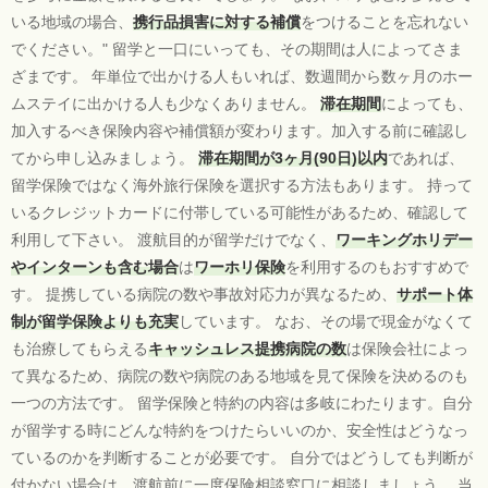
いる地域の場合、
携行品損害に対する補償
をつけることを忘れない
でください。" 留学と一口にいっても、その期間は人によってさま
ざまです。 年単位で出かける人もいれば、数週間から数ヶ月のホー
ムステイに出かける人も少なくありません。
滞在期間
によっても、
加入するべき保険内容や補償額が変わります。加入する前に確認し
てから申し込みましょう。
滞在期間が3ヶ月(90日)以内
であれば、
留学保険ではなく海外旅行保険を選択する方法もあります。 持って
いるクレジットカードに付帯している可能性があるため、確認して
利用して下さい。 渡航目的が留学だけでなく、
ワーキングホリデー
やインターンも含む場合
は
ワーホリ保険
を利用するのもおすすめで
す。 提携している病院の数や事故対応力が異なるため、
サポート体
制が留学保険よりも充実
しています。 なお、その場で現金がなくて
も治療してもらえる
キャッシュレス提携病院の数
は保険会社によっ
て異なるため、病院の数や病院のある地域を見て保険を決めるのも
一つの方法です。 留学保険と特約の内容は多岐にわたります。自分
が留学する時にどんな特約をつけたらいいのか、安全性はどうなっ
ているのかを判断することが必要です。 自分ではどうしても判断が
付かない場合は、渡航前に一度保険相談窓口に相談しましょう。 当