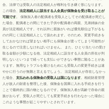
合、法律では受取人の法定相続人が権利を引き継ぐ形になります。
この場合、
法定相続人に該当する人全員が保険金を受け取ることが
可能です
。 保険加入者の配偶者を受取人としてその配偶者が死亡し
た場合、配偶者との間にできた子供や配偶者の両親、兄弟姉妹の全
員が法定相続人です。それ以外に親族がいれば優先順位は下がるも
のの同じく法定相続人として扱われます。そのため、変更手続きを
しておかなければ望まない相手にも保険金が渡ってしまう可能性が
生じるので注意しなければいけません。 また、ひとり当たりの受け
取る金額が少額になる他、法定相続人に該当する人全員の所在が判
明しないといつまで経っても支払いができない事態に陥ることがあ
ります。無用なトラブルを避けるためにも受取人の変更手続きは速
やかに行うのが無難と言えるでしょう。 法定相続人が存在しなかっ
た場合、
支払われる保険金の受取人は国になります
。相続財産管理
人が故人の財産を整理した後、保険金を国庫に入れる手続きを行う
ことで最終的に国の物となるのです。保険加入者が高齢で存命の親
族がおらず、受取人が死亡しても変更手続きを行わなかった場合に
このような事態が起こりやすいとされています。