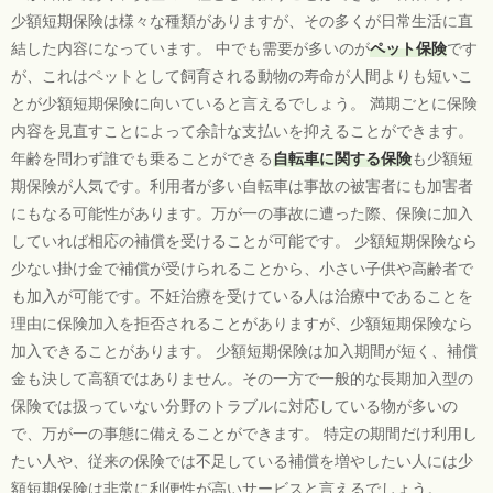
少額短期保険は様々な種類がありますが、その多くが日常生活に直
結した内容になっています。 中でも需要が多いのが
ペット保険
です
が、これはペットとして飼育される動物の寿命が人間よりも短いこ
とが少額短期保険に向いていると言えるでしょう。 満期ごとに保険
内容を見直すことによって余計な支払いを抑えることができます。
年齢を問わず誰でも乗ることができる
自転車に関する保険
も少額短
期保険が人気です。利用者が多い自転車は事故の被害者にも加害者
にもなる可能性があります。万が一の事故に遭った際、保険に加入
していれば相応の補償を受けることが可能です。 少額短期保険なら
少ない掛け金で補償が受けられることから、小さい子供や高齢者で
も加入が可能です。不妊治療を受けている人は治療中であることを
理由に保険加入を拒否されることがありますが、少額短期保険なら
加入できることがあります。 少額短期保険は加入期間が短く、補償
金も決して高額ではありません。その一方で一般的な長期加入型の
保険では扱っていない分野のトラブルに対応している物が多いの
で、万が一の事態に備えることができます。 特定の期間だけ利用し
たい人や、従来の保険では不足している補償を増やしたい人には少
額短期保険は非常に利便性が高いサービスと言えるでしょう。