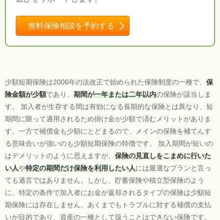
無料保険相談を予約する
少額短期保険は2006年の法改正で始められた保険制度の一種で、
保
険金額が少額
であり、
期間が一年または二年以内
の保険が該当しま
す。 加入者が生存する間は有効になる長期的な保険とは異なり、短
期間に限って適用されるため掛け金が少額で済むメリットがありま
す。一方で補償金も少額にとどまるので、メインの保険を補てんす
る意味合いが強いのも少額短期保険の特徴です。 加入期間が短いの
はデメリットのように思えますが、
保険の見直しをこまめに行いた
い人
や
特定の期間だけ保険を利用したい人
には最適なプランと言っ
ても過言ではありません。しかし、貯蓄保険や積立型保険のよう
に、特定の条件で加入者にお金が返却されるタイプの保険は少額短
期保険には存在しません。あくまでもトラブルに対する補償の支払
いが目的であり、資産の一種として扱うことはできない保険です。