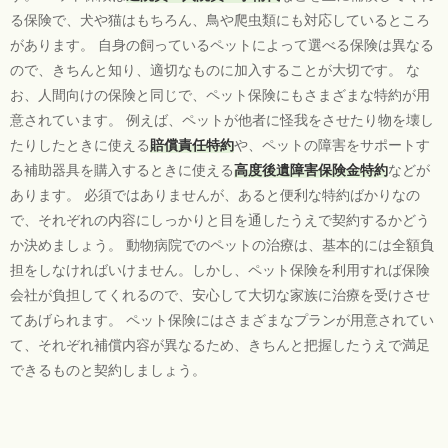
る保険で、犬や猫はもちろん、鳥や爬虫類にも対応しているところ
があります。 自身の飼っているペットによって選べる保険は異なる
ので、きちんと知り、適切なものに加入することが大切です。 な
お、人間向けの保険と同じで、ペット保険にもさまざまな特約が用
意されています。 例えば、ペットが他者に怪我をさせたり物を壊し
たりしたときに使える
賠償責任特約
や、ペットの障害をサポートす
る補助器具を購入するときに使える
高度後遺障害保険金特約
などが
あります。 必須ではありませんが、あると便利な特約ばかりなの
で、それぞれの内容にしっかりと目を通したうえで契約するかどう
か決めましょう。 動物病院でのペットの治療は、基本的には全額負
担をしなければいけません。しかし、ペット保険を利用すれば保険
会社が負担してくれるので、安心して大切な家族に治療を受けさせ
てあげられます。 ペット保険にはさまざまなプランが用意されてい
て、それぞれ補償内容が異なるため、きちんと把握したうえで満足
できるものと契約しましょう。