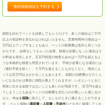
無料保険相談を予約する
病院を訪れてペットを診察してもらうだけで、多くの場合は二千円
以上の初診料を支払わなければいけません。営業時間外の場合は一
万円以上アップすることもあり、ペットの医療費は意外と高くつき
がちです。 診察をしてもらった結果、検査が必要になった場合はそ
の料金も発生します。五百円程度の検査もあれば一万円を超えるよ
うな本格的な検査も用意されています。 手術が必要になる場合には
（避妊手術を除く）、十万円を超えることも少なくなく、場合によ
っては百万円以上かかることもあります。 総額の治療費がどのくら
いになるのかは事前に病院が教えてくれますが、いざというときに
簡単に出せる金額ではないことも多いのが現状です。 百万円を超え
てしまうこともあるペットの治療費を支払うのが難しいと感じるの
なら、
ペット保険
に加入して、もしものときに備えることができま
す。 ペット保険は
通院費・入院費・手術代
などを主に補償してくれ