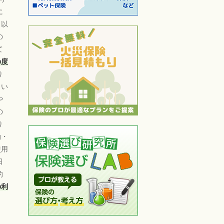
に
日以
の
て
の度
り
とい
や
の
り
勤・
使用
日
的
の利