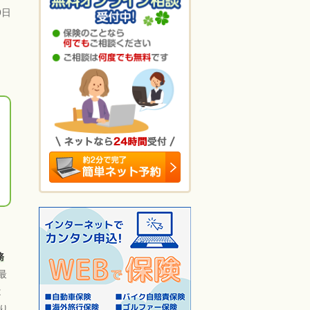
9日
務
最
は
り