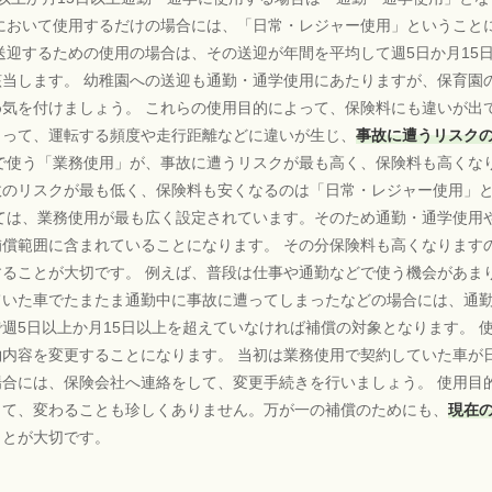
において使用するだけの場合には、「日常・レジャー使用」ということ
送迎するための使用の場合は、その送迎が年間を平均して週5日か月15
当します。 幼稚園への送迎も通勤・通学使用にあたりますが、保育園
気を付けましょう。 これらの使用目的によって、保険料にも違いが出
よって、運転する頻度や走行距離などに違いが生じ、
事故に遭うリスク
事で使う「業務使用」が、事故に遭うリスクが最も高く、保険料も高くな
故のリスクが最も低く、保険料も安くなるのは「日常・レジャー使用」
ては、業務使用が最も広く設定されています。そのため通勤・通学使用
償範囲に含まれていることになります。 その分保険料も高くなります
ることが大切です。 例えば、普段は仕事や通勤などで使う機会があま
ていた車でたまたま通勤中に事故に遭ってしまったなどの場合には、通
週5日以上か月15日以上を超えていなければ補償の対象となります。 
内容を変更することになります。 当初は業務使用で契約していた車が
合には、保険会社へ連絡をして、変更手続きを行いましょう。 使用目
って、変わることも珍しくありません。万が一の補償のためにも、
現在
ことが大切です。