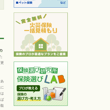
の
た
変更
であ
人に
では
れば
受取