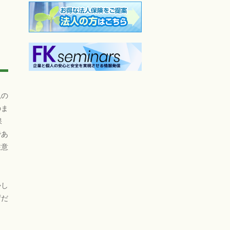
親の
のま
保
であ
注意
かし
ずだ