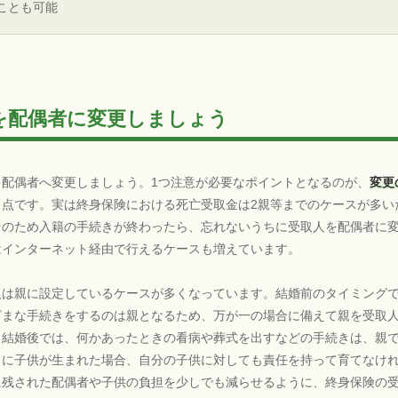
ことも可能
を配偶者に変更しましょう
配偶者へ変更しましょう。1つ注意が必要なポイントとなるのが、
変更
う点です。実は終身保険における死亡受取金は2親等までのケースが多い
そのため入籍の手続きが終わったら、忘れないうちに受取人を配偶者に
はインターネット経由で行えるケースも増えています。
人は親に設定しているケースが多くなっています。結婚前のタイミング
ざまな手続きをするのは親となるため、万が一の場合に備えて親を受取
し結婚後では、何かあったときの看病や葬式を出すなどの手続きは、親
らに子供が生まれた場合、自分の子供に対しても責任を持って育てなけ
に残された配偶者や子供の負担を少しでも減らせるように、終身保険の