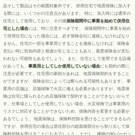
品そして製品はその範囲対象外です。 併用住宅で地震保険に加入す
る際には、いくつかの注意点があります。 特に、加入時には通常の
住宅として使用しており、その後
保険期間中に事業を始めて併用住
宅とした場合
には、特に注意すべきです。 保険期間中に事業を始め
て併用住宅になった場合には、必ず保険会社に連絡しなければなり
ません。住宅の一部を事業用とすることを連絡しなければ、保険金
支払い時に告知内容と相違が生じることもあり、最悪保険金が支払
われない可能性もあるでしょう。 また、住宅として使用できる設備
があっても、
事業用としてしか使用していない場合
にも契約の際に
注意が必要です。住宅用の家財があれば、地震保険契約をすること
ができますが、保険会社によっては断られる可能性もあります。 事
業用の店舗は、店舗保険で火災に備える必要がありますが、地震保
険は住宅に限られるため店舗保険で契約することができないからで
す。仕事場としてしか使用していない場合、火災保険では事業用の
リスクに対応することができないため、保険内容を変更する必要が
あるでしょう。 地震保険は、保険料控除を受けることができるもの
ですが、併用住宅の場合は居住部分の総面積部分から割り出して保
険料控除を受けることになるでしょう。 ただし、建物の90パーセン