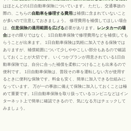
はほとんどの1日自動車保険についています。 ただし、交通事故の
際の、こちらの
自動車を修理する費用
は補償に含まれていないこと
が多いので注意しておきましょう。 修理費用を補償してほしい場合
は、
任意保険の適用範囲を広げる
必要があります。
レンタカーの場
合
はその限りではなく、1日自動車保険で修理費用などを補償しても
らうことが出来ます。 1日自動車保険は気軽に加入できる保険では
ありますが、補償範囲について少しややこしい部分もあるので確認
しておくことが大切です。 いくつかプランが用意されている1日自
動車保険では、自分に合った補償を柔軟につけることも出来るので
便利です。 1日自動車保険は、普段その車を運転しない方が使用す
るときに便利な保険です。料金も安く、簡単に加入できる仕組みに
なっています。 万が一の事故に備えて保険に加入しておくことは極
めて重要です。1日自動車保険を取り扱っているコンビニなどはイン
ターネット上で簡単に確認できるので、気になる方はチェックして
みましょう。