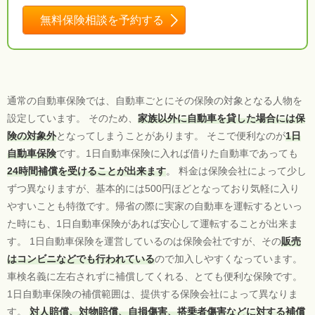
無料保険相談を予約する
通常の自動車保険では、自動車ごとにその保険の対象となる人物を
設定しています。 そのため、
家族以外に自動車を貸した場合には保
険の対象外
となってしまうことがあります。 そこで便利なのが
1日
自動車保険
です。1日自動車保険に入れば借りた自動車であっても
24時間補償を受けることが出来ます
。 料金は保険会社によって少し
ずつ異なりますが、基本的には500円ほどとなっており気軽に入り
やすいことも特徴です。帰省の際に実家の自動車を運転するといっ
た時にも、1日自動車保険があれば安心して運転することが出来ま
す。 1日自動車保険を運営しているのは保険会社ですが、その
販売
はコンビニなどでも行われている
ので加入しやすくなっています。
車検名義に左右されずに補償してくれる、とても便利な保険です。
1日自動車保険の補償範囲は、提供する保険会社によって異なりま
す。
対人賠償、対物賠償、自損傷害、搭乗者傷害などに対する補償